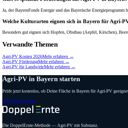
Ja, der BayernFonds Energie und das Bayerische Energieprogramm bi
Welche Kulturarten eignen sich in Bayern für Agri-P
Besonders gut eignen sich Hopfen, Obstbau (Aepfel, Kirschen), Bee
Verwandte Themen
Agri-PV Kosten 2026
Mehr erfahren →
Agri-PV Förderung
Mehr erfahren →
Agri-PV für Landwirte
Mehr erfahren →
Agri-PV in
Bayern
starten
Prüfe jetzt kostenlos, ob Deine Fläche in
Bayern
für Agri-PV geeignet 
Jetzt Fläche prüfen
Die DoppelErnte-Methode — Agri-PV mit Substanz.