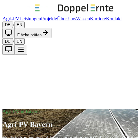
Agri-PV
Leistungen
Projekte
Über Uns
Wissen
Karriere
Kontakt
/
DE
EN
Fläche prüfen
/
DE
EN
Agri-PV in Bayern
Agri-PV Bayern
Höchste Sonneneinstrahlung, starke Landwirtschaft, attraktive Förder