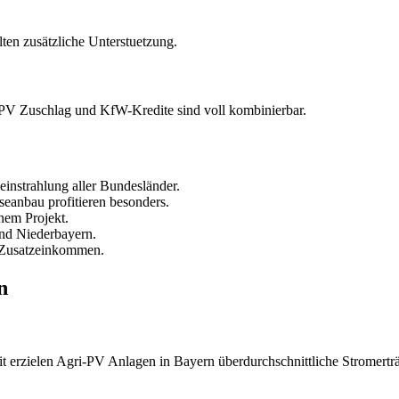
lten zusätzliche Unterstuetzung.
V Zuschlag und KfW-Kredite sind voll kombinierbar.
instrahlung aller Bundesländer.
seanbau profitieren besonders.
nem Projekt.
nd Niederbayern.
d Zusatzeinkommen.
n
t erzielen Agri-PV Anlagen in Bayern überdurchschnittliche Stromertr