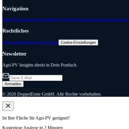
Navigation
Agri-PV
Leistungen
Projekte
Über Uns
Wissen
Glossar
Karriere
Kontakt
Rechtliches
Impressum
Datenschutz
Glossar
Cookie-Einstellungen
Newsletter
Agri-PV Insights direkt in Dein Postfach.
Anmelden
©
2026
DoppelErnte GmbH. Alle Rechte vorbehalten.
Ist Ihre Fläche für Agri-PV geeignet?
Kostenlose Analyse in 2 Minuten