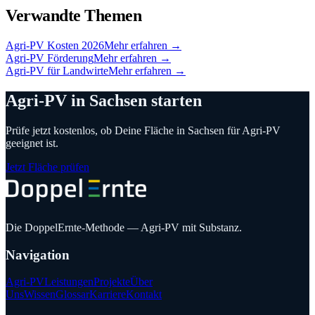
Verwandte Themen
Agri-PV Kosten 2026
Mehr erfahren →
Agri-PV Förderung
Mehr erfahren →
Agri-PV für Landwirte
Mehr erfahren →
Agri-PV in
Sachsen
starten
Prüfe jetzt kostenlos, ob Deine Fläche in
Sachsen
für Agri-PV
geeignet ist.
Jetzt Fläche prüfen
Die DoppelErnte-Methode — Agri-PV mit Substanz.
Navigation
Agri-PV
Leistungen
Projekte
Über
Uns
Wissen
Glossar
Karriere
Kontakt