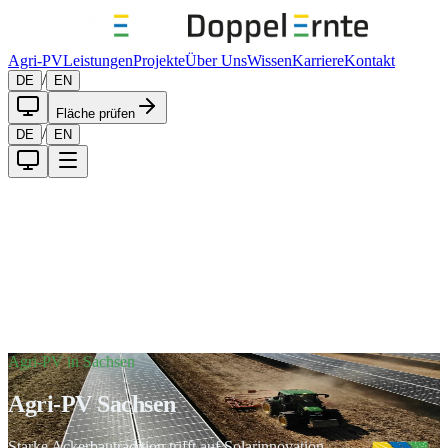
Agri-PV
Leistungen
Projekte
Über Uns
Wissen
Karriere
Kontakt
/
DE
EN
Fläche prüfen
/
DE
EN
Agri-PV in Sachsen
Agri-PV Sachsen
Starke Ackerbautradition trifft auf Solarinnovation.