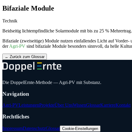
Bifaziale Module
Technik
Beidseitig lichtempfindliche Solarmodule mit bis zu 25 % Mehrertrag.
Bifaziale (zweiseitige) Module nutzen einfallendes Licht auf Vorder-
der
Agri-PV
sind bifaziale Module besonders sinnvoll, da helle Kult
←
Zurück zum Glossar
Die DoppelErnte-Methode — Agri-PV mit Substanz.
Navigation
Agri-PV
Leistungen
Projekte
Über Uns
Wissen
Glossar
Karriere
Kontakt
Rechtliches
Impressum
Datenschutz
Glossar
Cookie-Einstellungen