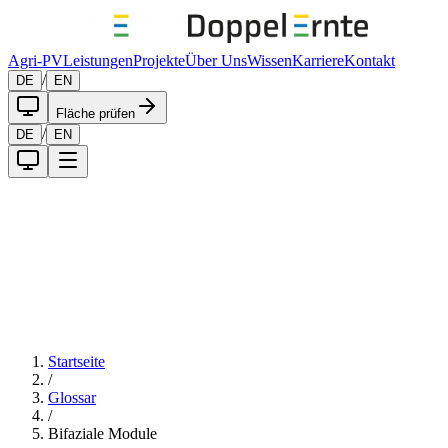
Agri-PV
Leistungen
Projekte
Über Uns
Wissen
Karriere
Kontakt
/
DE
EN
Fläche prüfen
/
DE
EN
Startseite
/
Glossar
/
Bifaziale Module