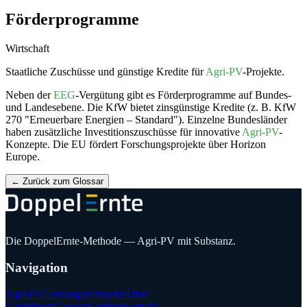
Förderprogramme
Wirtschaft
Staatliche Zuschüsse und günstige Kredite für
Agri-PV
-Projekte.
Neben der
EEG
-Vergütung gibt es Förderprogramme auf Bundes-
und Landesebene. Die KfW bietet zinsgünstige Kredite (z. B. KfW
270 "Erneuerbare Energien – Standard"). Einzelne Bundesländer
haben zusätzliche Investitionszuschüsse für innovative
Agri-PV
-
Konzepte. Die EU fördert Forschungsprojekte über Horizon
Europe.
←
Zurück zum Glossar
Die DoppelErnte-Methode — Agri-PV mit Substanz.
Navigation
Agri-PV
Leistungen
Projekte
Über
Uns
Wissen
Glossar
Karriere
Kontakt