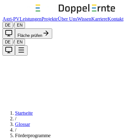
Agri-PV
Leistungen
Projekte
Über Uns
Wissen
Karriere
Kontakt
/
DE
EN
Fläche prüfen
/
DE
EN
Startseite
/
Glossar
/
Förderprogramme