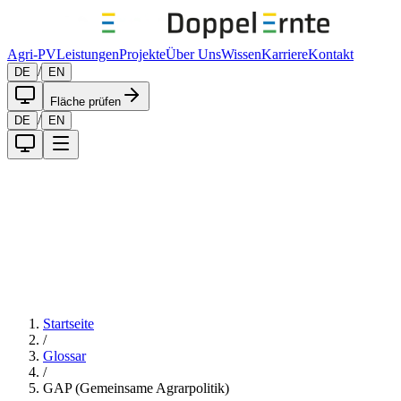
Agri-PV
Leistungen
Projekte
Über Uns
Wissen
Karriere
Kontakt
/
DE
EN
Fläche prüfen
/
DE
EN
Startseite
/
Glossar
/
GAP (Gemeinsame Agrarpolitik)