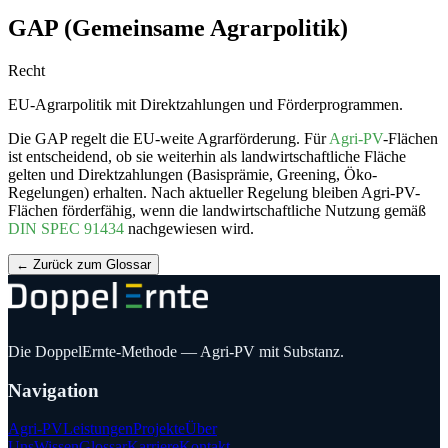
GAP (Gemeinsame Agrarpolitik)
Recht
EU-Agrarpolitik mit Direktzahlungen und Förderprogrammen.
Die GAP regelt die EU-weite Agrarförderung. Für
Agri-PV
-Flächen
ist entscheidend, ob sie weiterhin als landwirtschaftliche Fläche
gelten und Direktzahlungen (Basisprämie, Greening, Öko-
Regelungen) erhalten. Nach aktueller Regelung bleiben
Agri-PV
-
Flächen förderfähig, wenn die landwirtschaftliche Nutzung gemäß
DIN SPEC 91434
nachgewiesen wird.
←
Zurück zum Glossar
Die DoppelErnte-Methode — Agri-PV mit Substanz.
Navigation
Agri-PV
Leistungen
Projekte
Über
Uns
Wissen
Glossar
Karriere
Kontakt