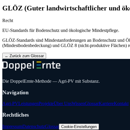
GLÖZ (Guter landwirtschaftlicher und ök
Recht
EU-Standards für Bodenschutz und ökologische Mindestpflege.
GLÖZ-Standards sind Mindestanforderungen an Bodenschutz und Ökol
(Mindestbodenbedeckung) und GLÖZ 8 (nicht-produktive Flächen) rel
←
Zurück zum Glossar
Die DoppelErnte-Methode — Agri-PV mit Substanz.
Navigation
Agri-PV
Leistungen
Projekte
Über Uns
Wissen
Glossar
Karriere
Kontakt
Rechtliches
Impressum
Datenschutz
Glossar
Cookie-Einstellungen