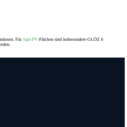
 müssen. Für
Agri-PV
-Flächen sind insbesondere GLÖZ 6
erden.