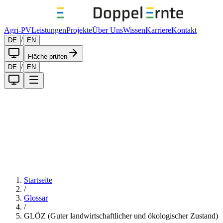
Agri-PV
Leistungen
Projekte
Über Uns
Wissen
Karriere
Kontakt
/
DE
EN
Fläche prüfen
/
DE
EN
Startseite
/
Glossar
/
GLÖZ (Guter landwirtschaftlicher und ökologischer Zustand)