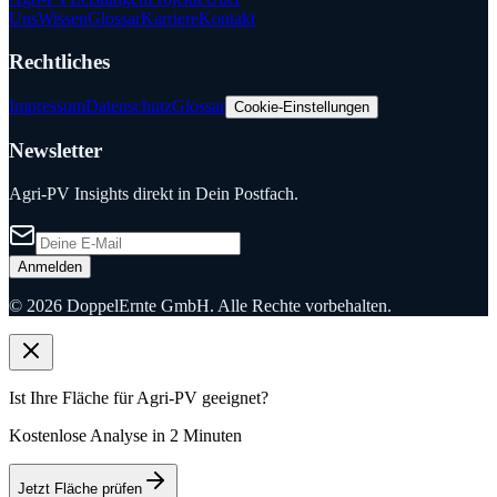
Uns
Wissen
Glossar
Karriere
Kontakt
Rechtliches
Impressum
Datenschutz
Glossar
Cookie-Einstellungen
Newsletter
Agri-PV Insights direkt in Dein Postfach.
Anmelden
©
2026
DoppelErnte GmbH. Alle Rechte vorbehalten.
Ist Ihre Fläche für Agri-PV geeignet?
Kostenlose Analyse in 2 Minuten
Jetzt Fläche prüfen