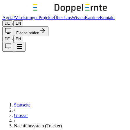
Agri-PV
Leistungen
Projekte
Über Uns
Wissen
Karriere
Kontakt
/
DE
EN
Fläche prüfen
/
DE
EN
Startseite
/
Glossar
/
Nachführsystem (Tracker)