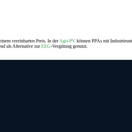
einem vereinbarten Preis. In der
Agri-PV
können PPAs mit Industrieun
d als Alternative zur
EEG
-Vergütung genutzt.