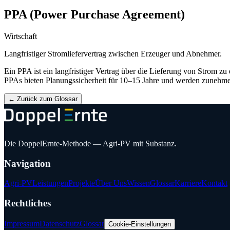
PPA (Power Purchase Agreement)
Wirtschaft
Langfristiger Stromliefervertrag zwischen Erzeuger und Abnehmer.
Ein PPA ist ein langfristiger Vertrag über die Lieferung von Strom zu 
PPAs bieten Planungssicherheit für 10–15 Jahre und werden zunehmen
←
Zurück zum Glossar
Die DoppelErnte-Methode — Agri-PV mit Substanz.
Navigation
Agri-PV
Leistungen
Projekte
Über Uns
Wissen
Glossar
Karriere
Kontakt
Rechtliches
Impressum
Datenschutz
Glossar
Cookie-Einstellungen