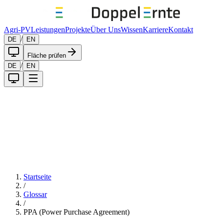
Agri-PV
Leistungen
Projekte
Über Uns
Wissen
Karriere
Kontakt
/
DE
EN
Fläche prüfen
/
DE
EN
Startseite
/
Glossar
/
PPA (Power Purchase Agreement)