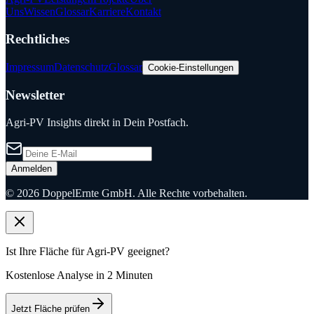
Uns
Wissen
Glossar
Karriere
Kontakt
Rechtliches
Impressum
Datenschutz
Glossar
Cookie-Einstellungen
Newsletter
Agri-PV Insights direkt in Dein Postfach.
Anmelden
©
2026
DoppelErnte GmbH. Alle Rechte vorbehalten.
Ist Ihre Fläche für Agri-PV geeignet?
Kostenlose Analyse in 2 Minuten
Jetzt Fläche prüfen