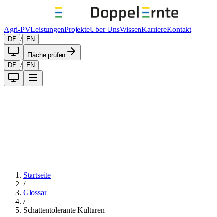
Agri-PV
Leistungen
Projekte
Über Uns
Wissen
Karriere
Kontakt
/
DE
EN
Fläche prüfen
/
DE
EN
Startseite
/
Glossar
/
Schattentolerante Kulturen