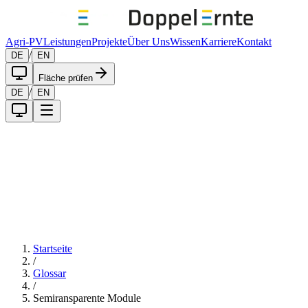
Agri-PV
Leistungen
Projekte
Über Uns
Wissen
Karriere
Kontakt
/
DE
EN
Fläche prüfen
/
DE
EN
Startseite
/
Glossar
/
Semiransparente Module