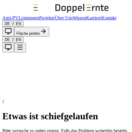
Agri-PV
Leistungen
Projekte
Über Uns
Wissen
Karriere
Kontakt
/
DE
EN
Fläche prüfen
/
DE
EN
!
Etwas ist schiefgelaufen
Bitte versuche es später erneut. Falls das Problem weiterhin besteht,