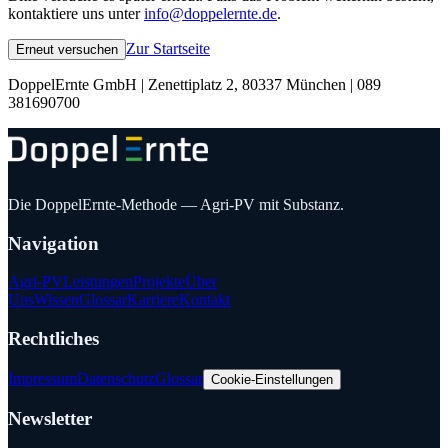
kontaktiere uns unter
info@doppelernte.de
.
Zur Startseite
Erneut versuchen
DoppelErnte GmbH | Zenettiplatz 2, 80337 München | 089
381690700
Die DoppelErnte-Methode — Agri-PV mit Substanz.
Navigation
Agri-PV
Leistungen
Projekte
Über
Uns
Wissen
Glossar
Karriere
Kontakt
Rechtliches
Impressum
Datenschutz
Glossar
Cookie-Einstellungen
Newsletter